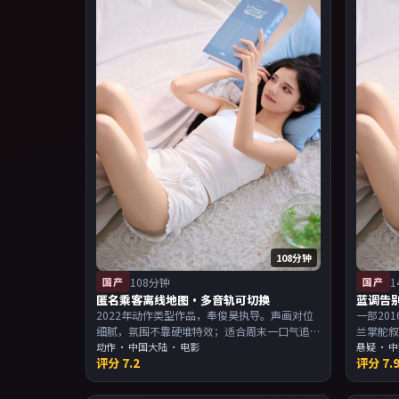
108分钟
国产
108分钟
国产
1
匿名乘客离线地图·多音轨可切换
蓝调告
2022年动作类型作品，奉俊昊执导。声画对位
一部20
细腻，氛围不靠硬堆特效；适合周末一口气追
兰掌舵
完。主演以演技派为主，适合喜欢强叙事与人
动作
·
中国大陆
· 电影
回味；
悬疑
·
中
评分
7.2
评分
7.
物关系的观众加入片单。
派为主
入片单