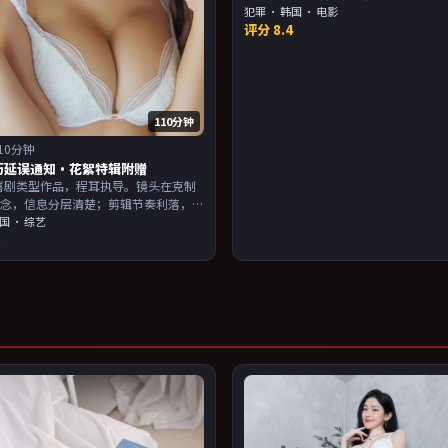
完。主演以演技派为主，适合喜欢强
犯罪
·
韩国
· 电影
评分
8.4
物关系的观众加入片单。
110分钟
10分钟
历延误通知·花絮特辑附赠
年喜剧类型作品，程耳执导。镜头在克制
悬念，信息分层清楚；剪辑节奏利落，
滑。主演以演技派为主，适合喜欢强叙
国
· 综艺
8
物关系的观众加入片单。