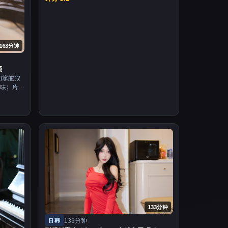
163分钟
源
和掌舵叙
回味；片
派为主，
入片单。
133分钟
日韩
133分钟