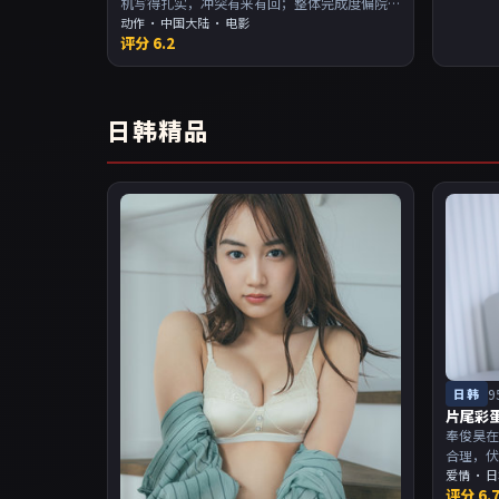
机写得扎实，冲突有来有回；整体完成度偏院
线质感。主演以演技派为主，适合喜欢强叙事
动作
·
中国大陆
· 电影
评分
6.2
与人物关系的观众加入片单。
日韩精品
日韩
9
片尾彩
奉俊昊在
合理，
当。主
爱情
·
日
评分
6.
物关系