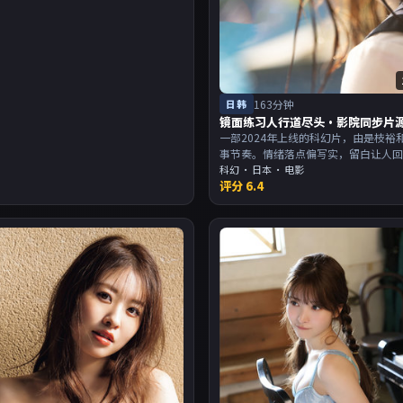
日韩
163分钟
镜面练习人行道尽头·影院同步片
一部2024年上线的科幻片，由是枝裕
事节奏。情绪落点偏写实，留白让人
尾余韵足，讨论空间大。主演以演技
科幻
·
日本
· 电影
评分
6.4
适合喜欢强叙事与人物关系的观众加