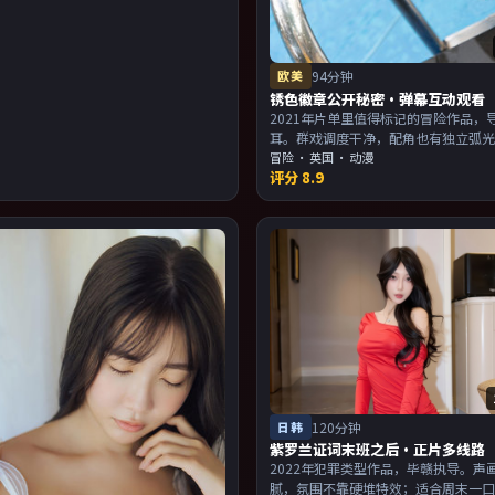
欧美
94分钟
锈色徽章公开秘密·弹幕互动观看
2021年片单里值得标记的冒险作品，
耳。群戏调度干净，配角也有独立弧
与画面气质统一。主演以演技派为主
冒险
·
英国
· 动漫
评分
8.9
欢强叙事与人物关系的观众加入片单
日韩
120分钟
紫罗兰证词末班之后·正片多线路
2022年犯罪类型作品，毕赣执导。声
腻，氛围不靠硬堆特效；适合周末一