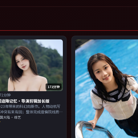
171分钟
71分钟
词迫降记忆·导演剪辑加长版
023年带来的科幻向新作。人物动机写
，冲突有来有回；整体完成度偏院线质
演以演技派为主，适合喜欢强叙事与人
国大陆
· 综艺
7
的观众加入片单。