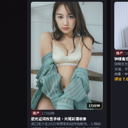
国产
1
钟楼备
饶晓志在
合理，
当。主
动漫
·
中
评分
7.
物关系
173分钟
国产
173分钟
逆光证词改签手续·片尾彩蛋收录
滨口龙介在2025年带来的动作向新作。人物动