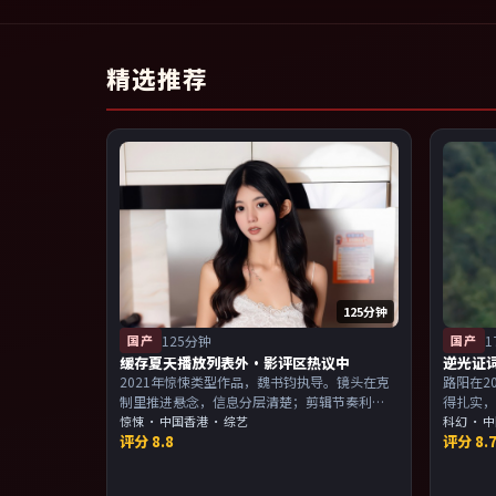
精选推荐
125分钟
国产
125分钟
国产
1
缓存夏天播放列表外·影评区热议中
逆光证
2021年惊悚类型作品，魏书钧执导。镜头在克
路阳在2
制里推进悬念，信息分层清楚；剪辑节奏利
得扎实
落，观感顺滑。主演以演技派为主，适合喜欢
惊悚
·
中国香港
· 综艺
感。主
科幻
·
中
评分
8.8
评分
8.
强叙事与人物关系的观众加入片单。
物关系