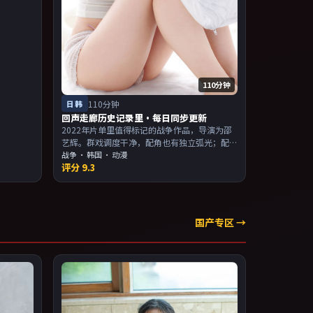
叙事与人
110分钟
日韩
110分钟
回声走廊历史记录里·每日同步更新
2022年片单里值得标记的战争作品，导演为邵
艺辉。群戏调度干净，配角也有独立弧光；配
乐与画面气质统一。主演以演技派为主，适合
战争
·
韩国
· 动漫
评分
9.3
喜欢强叙事与人物关系的观众加入片单。
国产专区 →