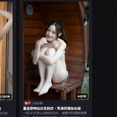
84分钟
170分钟
国产
84分钟
重连黎明站台告别式·导演剪辑加长版
看
一部2020年上线的科幻片，由魏书钧掌舵叙事
诺兰执