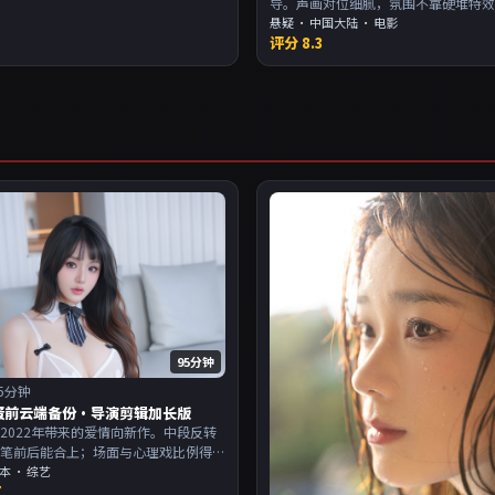
导。声画对位细腻，氛围不靠硬堆特
周末一口气追完。主演以演技派为主
悬疑
·
中国大陆
· 电影
评分
8.3
欢强叙事与人物关系的观众加入片单
95分钟
5分钟
蛋前云端备份·导演剪辑加长版
2022年带来的爱情向新作。中段反转
伏笔前后能合上；场面与心理戏比例得
演以演技派为主，适合喜欢强叙事与人
本
· 综艺
7
的观众加入片单。