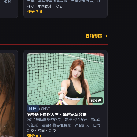
节奏。类型元素服务叙事，节奏张弛有度；对
效；适合
白密度高，留意潜台词。主演以演技派为主，
科幻
·
中国香港
· 综艺
，适合喜
评分
7.4
适合喜欢强叙事与人物关系的观众加入片单。
。
日韩专区 →
93分钟
日韩
93分钟
信号塔下备份人生·幕后花絮合集
2018年动漫类型作品，是枝裕和执导。声画对
位细腻，氛围不靠硬堆特效；适合周末一口气
追完。主演以演技派为主，适合喜欢强叙事与
动漫
·
韩国
· 动漫
评分
8.1
人物关系的观众加入片单。