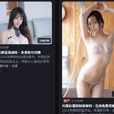
109分钟
09分钟
忘录延误通知·多音轨可切换
2018年带来的动漫向新作。中段反转
伏笔前后能合上；场面与心理戏比例得
演以演技派为主，适合喜欢强叙事与人
国大陆
· 动漫
0
的观众加入片单。
国产
170分钟
片尾彩蛋前缺席审判·在线免费观
2022年悬疑类型作品，克里斯托弗·