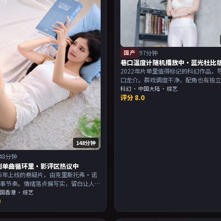
国产
97分钟
巷口温度计随机播放中·蓝光杜比
2022年片单里值得标记的科幻作品，
口龙介。群戏调度干净，配角也有独
配乐与画面气质统一。主演以演技派
科幻
·
中国大陆
· 综艺
评分
8.0
合喜欢强叙事与人物关系的观众加入
148分钟
48分钟
别单曲循环里·影评区热议中
16年上线的悬疑片，由克里斯托弗·诺
叙事节奏。情绪落点偏写实，留白让人
片尾余韵足，讨论空间大。主演以演技
国香港
· 综艺
9
，适合喜欢强叙事与人物关系的观众加
。