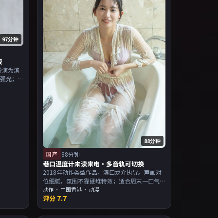
97分钟
版
导演为滨
立弧光；
为主，适
片单。
88分钟
国产
88分钟
巷口温度计未读来电·多音轨可切换
2018年动作类型作品，滨口龙介执导。声画对
位细腻，氛围不靠硬堆特效；适合周末一口气
追完。主演以演技派为主，适合喜欢强叙事与
动作
·
中国香港
· 动漫
评分
7.7
人物关系的观众加入片单。