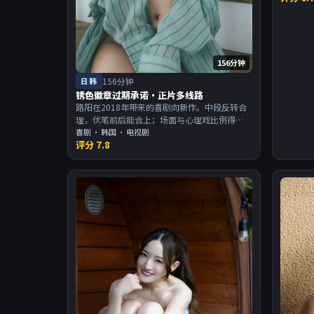
156分钟
日韩
156分钟
锈色徽章过期承诺·正片多线路
路阳在2018年带来的喜剧向新作。中段反转合
理，伏笔前后能合上；场面与心理戏比例得
当。主演以演技派为主，适合喜欢强叙事与人
喜剧
·
韩国
· 电视剧
评分
7.8
物关系的观众加入片单。