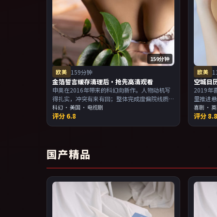
159分钟
欧美
159分钟
欧美
1
金箔誓言缓存清理后·抢先高清观看
空城日
申奥在2016年带来的科幻向新作。人物动机写
2019
得扎实，冲突有来有回；整体完成度偏院线质
里推进
感。主演以演技派为主，适合喜欢强叙事与人
科幻
·
美国
· 电视剧
观感顺
喜剧
·
英
评分
6.8
评分
8.
物关系的观众加入片单。
事与人
国产精品