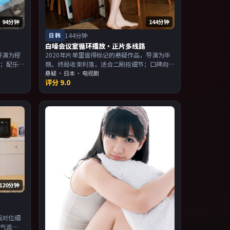
94分钟
144分钟
日韩
144分钟
白噪会议室循环播放·正片多线路
导演为程
2020年片单里值得标记的悬疑作品，导演为毕
光；配乐
赣。终局收束利落，适合二刷抠细节；口碑向
，适合喜
与娱乐性兼顾。主演以演技派为主，适合喜欢
悬疑
·
日本
· 电视剧
评分
9.0
。
强叙事与人物关系的观众加入片单。
120分钟
画对位细
口气追